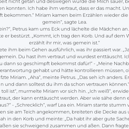
rbeit nicht getan und deswegen wurde die Milch sauer, be
en konnten. Ich habe ihm vertraut, dass er das macht. Un
ft bekommen.“ Miriam kamen beim Erzählen wieder die T
gemein“, sagte Lea.
ein?“, Petrus kam ums Eck und lächelte die Mädchen an. 
te er bestürzt. „Kommt, ich trag den Korb. Und auf dem
erzählt ihr mir, was gemein ist.“
te ihm beim Gehen ausführlich, was ihr passiert war. „Ja
h gemein. Du hast ihm vertraut und wurdest enttäuscht. Ic
u dann so geschimpft bekommst dafür!“ - „Meine Nachba
erantwortung gehabt und hätte kontrollieren müssen, o
fzte Miriam. „Aha“, meinte Petrus. „Das seh ich anders. 
un und dann solltest du ihm da schon vertrauen können.“ 
toll ist“, murmelte Miriam vor sich hin. „Ich weiß“, erwid
raut, der kann enttäuscht werden. Aber wie sähe denn 
us?“ - „Schrecklich“, warf Lea ein. Miriam starrte stumm v
ren sie am Teich angekommen, breiteten die Decke aus 
 sah in den Korb und meinte: „Da habt ihr aber gute Sach
saßen sie schweigend zusammen und aßen. Dann fragte L