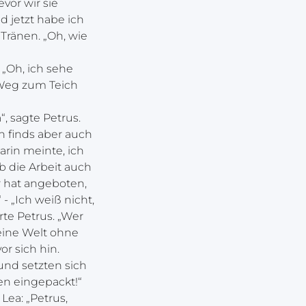
vor wir sie
d jetzt habe ich
ränen. „Oh, wie
„Oh, ich sehe
 Weg zum Teich
“, sagte Petrus.
h finds aber auch
rin meinte, ich
b die Arbeit auch
Er hat angeboten,
- „Ich weiß nicht,
erte Petrus. „Wer
eine Welt ohne
or sich hin.
und setzten sich
en eingepackt!“
ea: „Petrus,