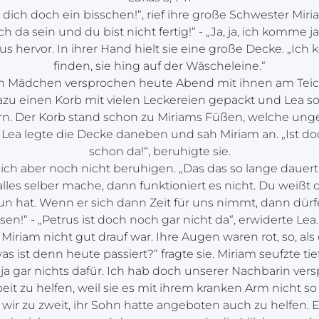
il dich doch ein bisschen!“, rief ihre große Schwester Mi
ch da sein und du bist nicht fertig!“ - „Ja, ja, ich komme 
s hervor. In ihrer Hand hielt sie eine große Decke. „Ich k
finden, sie hing auf der Wäscheleine.“
en Mädchen versprochen heute Abend mit ihnen am Teich
azu einen Korb mit vielen Leckereien gepackt und Lea sol
. Der Korb stand schon zu Miriams Füßen, welche unge
Lea legte die Decke daneben und sah Miriam an. „Ist doch
schon da!“, beruhigte sie.
sich aber noch nicht beruhigen. „Das das so lange dauert
lles selber mache, dann funktioniert es nicht. Du weißt 
tun hat. Wenn er sich dann Zeit für uns nimmt, dann dürf
sen!“ - „Petrus ist doch noch gar nicht da“, erwiderte Lea
Miriam nicht gut drauf war. Ihre Augen waren rot, so, als
as ist denn heute passiert?“ fragte sie. Miriam seufzte tief.
ja gar nichts dafür. Ich hab doch unserer Nachbarin vers
it zu helfen, weil sie es mit ihrem kranken Arm nicht so 
 wir zu zweit, ihr Sohn hatte angeboten auch zu helfen. E