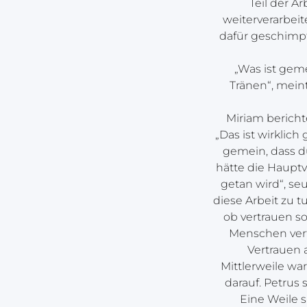
Teil der A
weiterverarbeit
dafür geschimp
„Was ist gem
Tränen“, mein
Miriam berichte
„Das ist wirklic
gemein, dass d
hätte die Hauptv
getan wird“, seu
diese Arbeit zu t
ob vertrauen so 
Menschen vert
Vertrauen a
Mittlerweile wa
darauf. Petrus
Eine Weile 