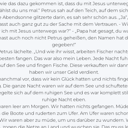
 wie das dazu gekommen ist, dass du mit Jesus unterwe
ählst du uns mal.“ Petrus sah auf den Teich, auf dem sic
e Abendsonne glitzerte darin, es sah sehr schön aus. „Ja“
asst auch ganz gut zu der Sache mit dem Vertrauen. - Wi
 ich mit Jesus unterwegs war?“ - „Papa hat gesagt, du wars
hast auch noch nicht Petrus geheißen, den Namen hat di
gegeben!“
etrus lächelte. „Und wie ihr wisst, arbeiten Fischer nac
besten fangen. Das war also mein Leben. Jede Nacht fuh
uf den See und fingen Fische. Diese verkauften wir da
haben wir unser Geld verdient.
nchmal vor, dass wir kein Glück hatten und nichts fin
g. Die ganze Nacht waren wir auf dem See und schuftete
gelte sich auf dem ruhigen See und es war komplett stil
ruhige Nacht eben.
waren leer am Morgen. Wir hatten nichts gefangen. Müd
in die Boote und ruderten zum Ufer. Am Ufer waren schon 
. Wir waren aber zu müde, um uns darüber zu wundern. 
 zogen die Netze an Land und wuschen sie. Das muss l