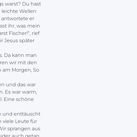
gs warst? Du hast
h leichte Wellen
, antwortete er
sst ihr, was mein
t Fischer!“, rief
r Jesus später
hts. Da kann man
ren wir mit den
nn am Morgen, So
gen und das war
n. Es war warm,
l. Eine schöne
e und enttäuscht
viele Leute für
Wir sprangen aus
eider auch getan