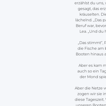
erzählst du uns,
gesagt, das erz
kräuselten. Di
lächelnd. „Das p
Beruf war, bevor
Lea. „Und du 
„Das stimmt“, P
die Fische am 
Booten hinaus a
Aber es kam ma
auch so ein Ta
der Mond spie
Aber die Netze 
zogen wir sie 
diese Tageszeit
unseren Booten,