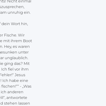
hts! Nicht einmal
uszusprechen,
riam unruhig ein.
 dein Wort hin,
er Fische. Wir
die mit ihrem Boot
n. Hey, es waren
t gesunken unter
ar unglaublich.
ie ging das? Mit
Ich fiel vor ihm
Fehler!“ Jesus
! Ich habe eine
fischen!““ - „Was
s ich anderen
ll“, antwortete
nd stehen lassen