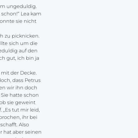
riam ungeduldig.
ja schon!“ Lea kam
onnte sie nicht
 zu picknicken.
lte sich um die
duldig auf den
 gut, ich bin ja
 mit der Decke.
doch, dass Petrus
en wir ihn doch
. Sie hatte schon
 ob sie geweint
 „Es tut mir leid,
prochen, ihr bei
schafft. Also
r hat aber seinen