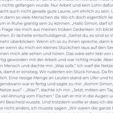
nichts gefangen wurde. Nur Arbeit und kein Lohn dafür.
t auch nicht gerade gute Laune, um ehrlich zu sein. 
n dann so viele Menschen da. Wo ich doch eigentlich l
um in Ruhe grantig sein zu können. „Hallo Simon, darf ic
se Frage riss mich aus meinen trüben Gedanken. Ich blick
ehen. Er lächelte entschuldigend. „Siehst du, es sind so V
mehr überblicken. Wenn ich so zu ihnen spreche, dann 
ber wenn du mich ein kleines Stückchen raus auf den Se
nen mich alle sehen und hören. Das wäre sehr lieb von d
rtig geworden mit der Arbeit und war richtig müde. Aber 
n Mensch und dachte mir: „Was solls.“ Ich warf die Netze
, damit er einstieg. Wir ruderten ein Stück hinaus. Da fin
lich. Eine riesige Menge an Leuten stand am Ufer und hö
rgendwann war er fertig und sagte zu mir: „Komm Simon, 
Netze aus!“ - „Was?“, dachte ich mir. „Jetzt, mitten am Ta
 viel Ahnung vom Fischen.“ Da sah er mir in die Augen u
ohl Bescheid wusste. Und trotzdem wollte er dass ich die
 nicht anders, ich musste sagen: „Wir waren die ganze