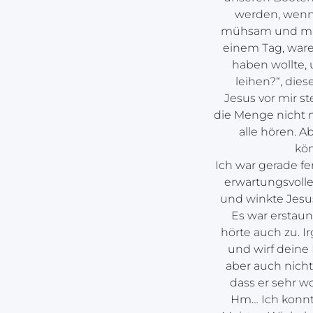
werden, wenn 
mühsam und mach
einem Tag, ware
haben wollte, 
leihen?“, die
Jesus vor mir st
die Menge nicht 
alle hören. A
kön
Ich war gerade fe
erwartungsvolle
und winkte Jesus
Es war erstaun
hörte auch zu. I
und wirf deine 
aber auch nicht
dass er sehr w
Hm… Ich konnte