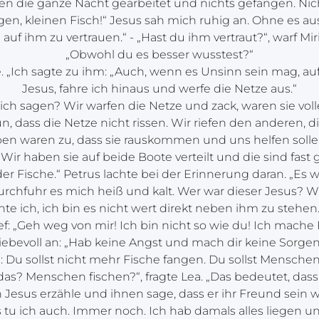
en die ganze Nacht gearbeitet und nichts gefangen. Nic
gen, kleinen Fisch!“ Jesus sah mich ruhig an. Ohne es a
 auf ihm zu vertrauen.“ - „Hast du ihm vertraut?“, warf Mi
„Obwohl du es besser wusstest?“
e. „Ich sagte zu ihm: „Auch, wenn es Unsinn sein mag, auf
Jesus, fahre ich hinaus und werfe die Netze aus.“
ich sagen? Wir warfen die Netze und zack, waren sie voll
n, dass die Netze nicht rissen. Wir riefen den anderen, 
en waren zu, dass sie rauskommen und uns helfen solle
! Wir haben sie auf beide Boote verteilt und die sind fas
r Fische.“ Petrus lachte bei der Erinnerung daran. „Es w
urchfuhr es mich heiß und kalt. Wer war dieser Jesus? W
e ich, ich bin es nicht wert direkt neben ihm zu stehen. 
ef: „Geh weg von mir! Ich bin nicht so wie du! Ich mache 
liebevoll an: „Hab keine Angst und mach dir keine Sorgen
: Du sollst nicht mehr Fische fangen. Du sollst Menschen 
as? Menschen fischen?“, fragte Lea. „Das bedeutet, das
esus erzähle und ihnen sage, dass er ihr Freund sein wi
 tu ich auch. Immer noch. Ich hab damals alles liegen u