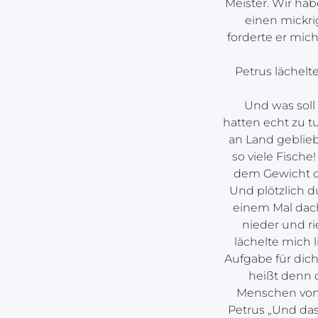
Meister. Wir hab
einen mickri
forderte er mich
Petrus lächelt
Und was soll 
hatten echt zu tu
an Land geblieb
so viele Fische
dem Gewicht de
Und plötzlich d
einem Mal dacht
nieder und ri
lächelte mich 
Aufgabe für dich
heißt denn d
Menschen von J
Petrus „Und das