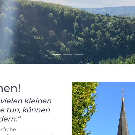
men!
vielen kleinen
ge tun, können
dern.“
nsfrohe